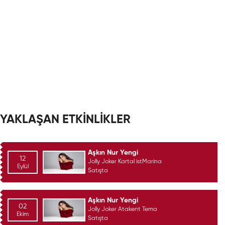
YAKLAŞAN ETKİNLİKLER
Aşkın Nur Yengi
12
Jolly Joker Kartal istMarina
Eylül
Satışta
Aşkın Nur Yengi
02
Jolly Joker Atakent Tema
Ekim
Satışta