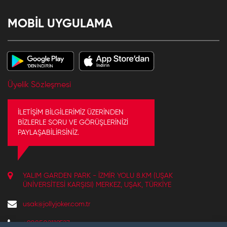
MOBİL UYGULAMA
Üyelik Sözleşmesi
İLETİŞİM BİLGİLERİMİZ ÜZERİNDEN
BİZLERLE SORU VE GÖRÜŞLERİNİZİ
PAYLAŞABİLİRSİNİZ.
YALIM GARDEN PARK - İZMIR YOLU 8.KM (UŞAK
ÜNIVERSITESI KARŞISI) MERKEZ, UŞAK, TÜRKIYE
usak@jollyjoker.com.tr
+908502119527