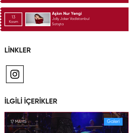
Aşkın Nur Yengi
13
Jolly Joker Vadistanbul
Kasım
Satışta
LİNKLER
İLGİLİ İÇERİKLER
Galeri
17 MAYIS