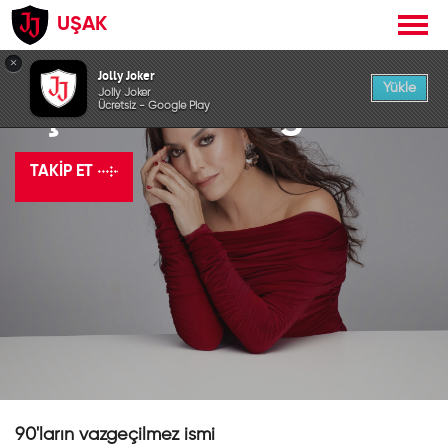
UŞAK
×
Jolly Joker
Yükle
Jolly Joker
Aşkın Nur Yengi
Ücretsiz - Google Play
TAKIP ET
90'ların vazgeçilmez ismi